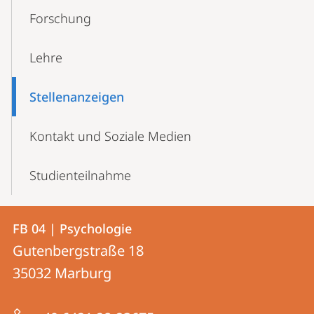
Forschung
Lehre
Stellenanzeigen
Kontakt und Soziale Medien
Studienteilnahme
Kontakt
Kontaktinformationen
FB 04 | Psychologie
FB
und
Gutenbergstraße 18
04
Informationen
35032
Marburg
|
zur
Psychologie