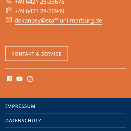
+49 6421 28-23675
Website
+49 6421 28-26949
dekanpsy@staff.uni-marburg.de
KONTAKT & SERVICE
Social
Media
Kontakte
Service-
IMPRESSUM
Navigation
DATENSCHUTZ