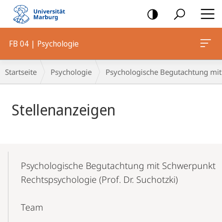
Mobile-
Navigation
FB 04 | Psychologie
Breadcrumb-
Startseite
Psychologie
Psychologische Begutachtung mit 
Navigation
Hauptinhalt
Stellenanzeigen
Mobile-
Content-
Psychologische Begutachtung mit Schwerpunkt
Navigation
Rechtspsychologie (Prof. Dr. Suchotzki)
Team