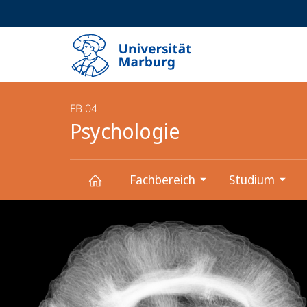
Service-
HIGH-CONTRAST VERSION
SUCHE UND SUCHERGEBNIS
Navigation
Haupt-
Navigation
FB 04
Psychologie
Fachbereich
Studium
Hauptinhalt
Psychologie