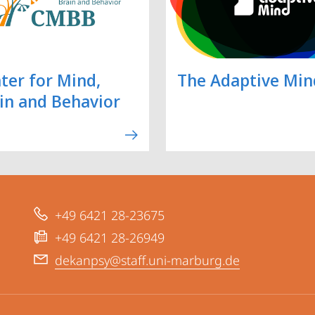
ter for Mind,
The Adaptive Min
in and Behavior
+49 6421 28-23675
+49 6421 28-26949
dekanpsy@staff.uni-marburg.de