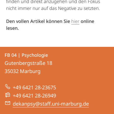
finden und direkt anzugehen und den Fokus
nicht immer nur auf das Negative zu setzten.
Den vollen Artikel können Sie
hier
online
lesen.
Kontakt
Kontaktinformationen
FB 04 | Psychologie
FB
und
Gutenbergstraße 18
04
Informationen
35032
Marburg
|
zur
Psychologie
+49 6421 28-23675
Website
+49 6421 28-26949
dekanpsy@staff.uni-marburg.de