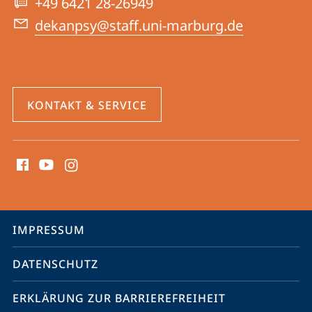
+49 6421 28-26949
dekanpsy@staff.uni-marburg.de
KONTAKT & SERVICE
Social
Media
Kontakte
Service-
IMPRESSUM
Navigation
DATENSCHUTZ
ERKLÄRUNG ZUR BARRIEREFREIHEIT