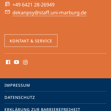
Website
+49 6421 28-26949
dekanpsy@staff.uni-marburg.de
KONTAKT & SERVICE
Social
Media
Kontakte
Service-
IMPRESSUM
Navigation
DATENSCHUTZ
ERKLÄRUNG ZUR BARRIEREFREIHEIT