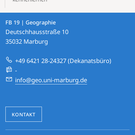
Kontakt
Kontaktinformationen
FB 19 | Geographie
FB
und
Deutschhausstraße 10
19
Informationen
35032
Marburg
|
zur
Geographie
+49 6421 28-24327 (Dekanatsbüro)
Website
-
info@geo.uni-marburg.de
KONTAKT
Social