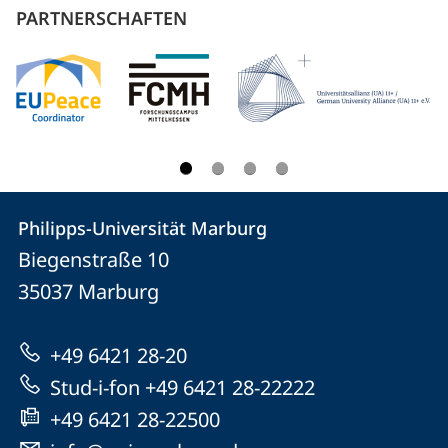
PARTNERSCHAFTEN
Kontakt
Kontaktinformationen
Philipps-Universität Marburg
Philipps-
und
Biegenstraße 10
Universität
Informationen
35037
Marburg
Marburg
zur
+49 6421 28-20
Website
Stud-i-fon +49 6421 28-22222
+49 6421 28-22500