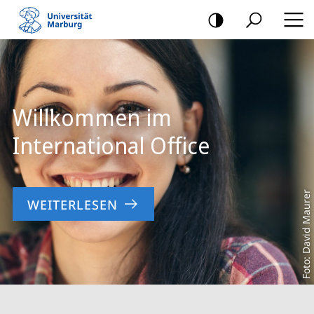
Mobile-
Navigation
Hauptinhalt
Willkommen im
International Office
Foto: David Maurer
WEITERLESEN