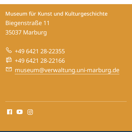
Kontakt
Kontaktinformationen
Museum für Kunst und Kulturgeschichte
Museum
und
Biegenstraße 11
für
Informationen
35037
Marburg
Kunst
zur
und
+49 6421 28-22355
Website
Kulturgeschichte
+49 6421 28-22166
museum@verwaltung.uni-marburg.de
Social
Media
Kontakte