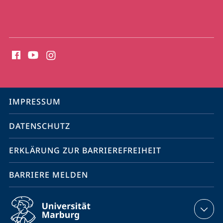
Social
Media
Kontakte
Service-
IMPRESSUM
Navigation
DATENSCHUTZ
ERKLÄRUNG ZUR BARRIEREFREIHEIT
BARRIERE MELDEN