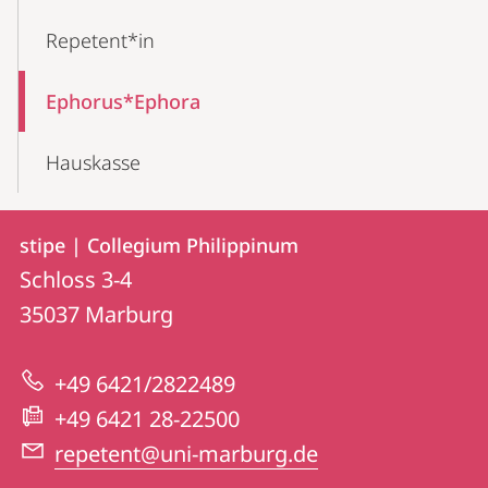
Repetent*in
Ephorus*Ephora
Hauskasse
Kontakt
Kontaktinformationen
stipe | Collegium Philippinum
stipe
und
Schloss 3-4
|
Informationen
35037
Marburg
Collegium
zur
Philippinum
+49 6421/2822489
Website
+49 6421 28-22500
repetent@uni-marburg.de