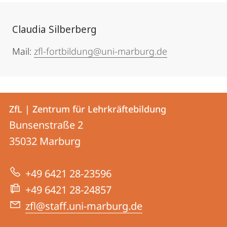
Claudia Silberberg
Mail:
zfl-fortbildung@uni-marburg.de
Kontakt
Kontaktinformationen
ZfL | Zentrum für Lehrkräftebildung
ZfL
und
Bunsenstraße 2
|
Informationen
35032
Marburg
Zentrum
zur
für
+49 6421 28-23596
Website
Lehrkräftebildung
+49 6421 28-24857
zfl@staff.uni-marburg.de