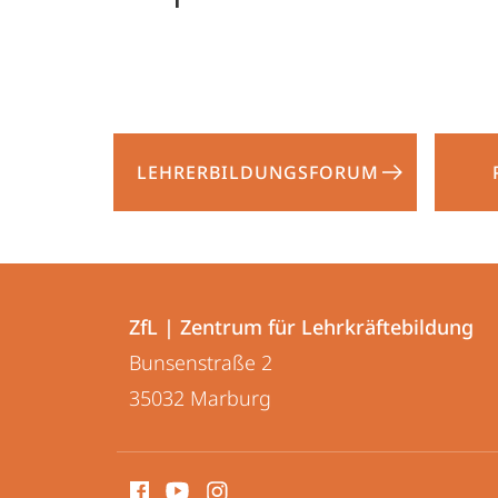
LEHRERBILDUNGS­FORUM
Kontakt
Kontaktinformationen
und
ZfL | Zentrum für Lehrkräftebildung
ZfL
Bunsenstraße 2
Informationen
|
35032
Marburg
zur
Zentrum
für
Website
Social
Lehrkräftebildung