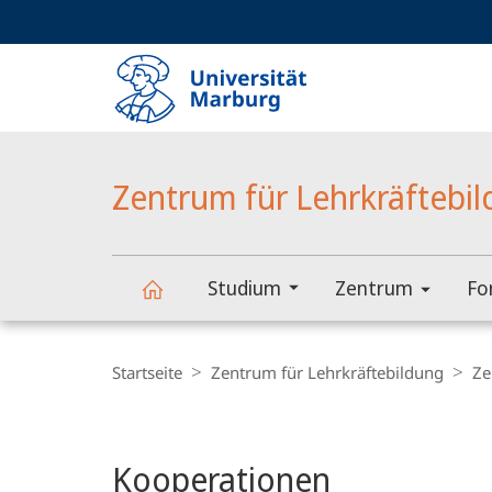
Service-
HIGH-CONTRAST VERSION
SUCHE UND SUCHERGEBNIS
Navigation
Haupt-
Navigation
Zentrum für Lehrkräftebi
Studium
Zentrum
Fo
Hauptinhalt
Zentrum
Breadcrumb-
Navigation
Startseite
Zentrum für Lehrkräftebildung
Ze
für
Lehrkräftebildung
Kooperationen