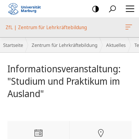
Mobile-
Navigation
ZfL | Zentrum für Lehrkräftebildung
Breadcrumb-
Startseite
Zentrum für Lehrkräftebildung
Aktuelles
T
Navigation
Hauptinhalt
Informationsveranstaltung:
"Studium und Praktikum im
Ausland"