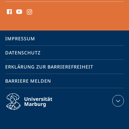
Social
Media
Kontakte
Service-
IMPRESSUM
Navigation
DATENSCHUTZ
ERKLÄRUNG ZUR BARRIEREFREIHEIT
BARRIERE MELDEN