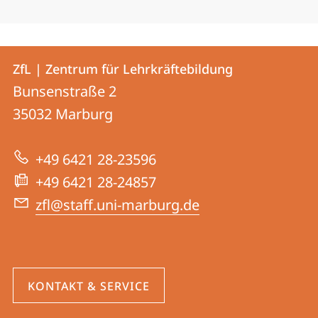
Kontakt
Kontaktinformationen
ZfL | Zentrum für Lehrkräftebildung
ZfL
und
Bunsenstraße 2
|
Informationen
35032
Marburg
Zentrum
zur
für
+49 6421 28-23596
Website
Lehrkräftebildung
+49 6421 28-24857
zfl@staff.uni-marburg.de
KONTAKT & SERVICE