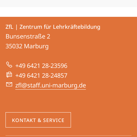
Kontakt
Kontaktinformationen
ZfL | Zentrum für Lehrkräftebildung
ZfL
und
Bunsenstraße 2
|
Informationen
35032
Marburg
Zentrum
zur
für
+49 6421 28-23596
Website
Lehrkräftebildung
+49 6421 28-24857
zfl@staff.uni-marburg.de
KONTAKT & SERVICE