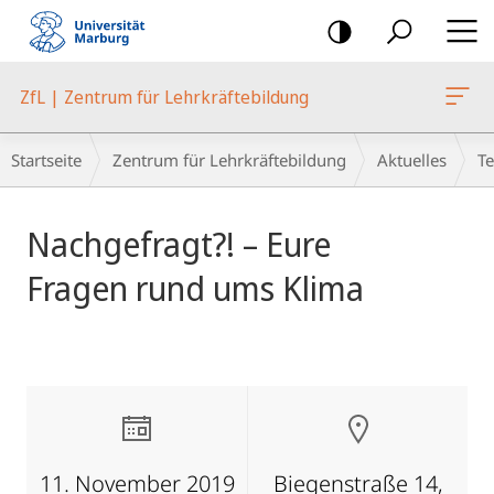
Mobile-
Navigation
ZfL | Zentrum für Lehrkräftebildung
Breadcrumb-
Startseite
Zentrum für Lehrkräftebildung
Aktuelles
T
Navigation
Hauptinhalt
Nachgefragt?! – Eure
Fragen rund ums Klima
11. November 2019
Biegenstraße 14,