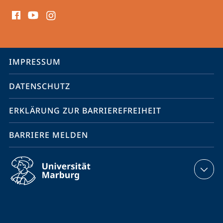
Social
Media
Kontakte
Service-
IMPRESSUM
Navigation
DATENSCHUTZ
ERKLÄRUNG ZUR BARRIEREFREIHEIT
BARRIERE MELDEN