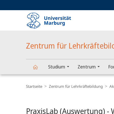
Service-
HIGH-CONTRAST VERSION
SUCHE UND SUCHERGEBNIS
Navigation
Haupt-
Navigation
Zentrum für Lehrkräftebi
Studium
Zentrum
Fo
Zentrum
Breadcrumb-
Navigation
Startseite
Zentrum für Lehrkräftebildung
Ak
für
Hauptinhalt
Lehrkräftebildung
PraxisLab (Auswertung) - 