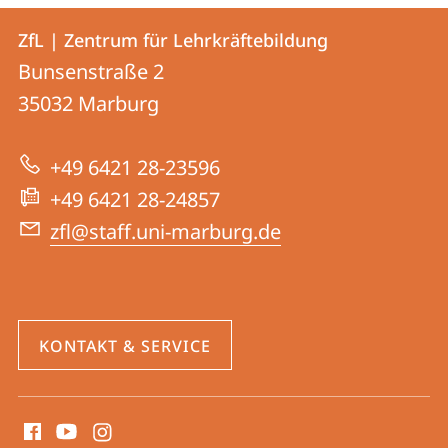
Kontakt
Kontaktinformationen
ZfL | Zentrum für Lehrkräftebildung
ZfL
und
Bunsenstraße 2
|
Informationen
35032
Marburg
Zentrum
zur
für
+49 6421 28-23596
Website
Lehrkräftebildung
+49 6421 28-24857
zfl@staff.uni-marburg.de
KONTAKT & SERVICE
Social
Media