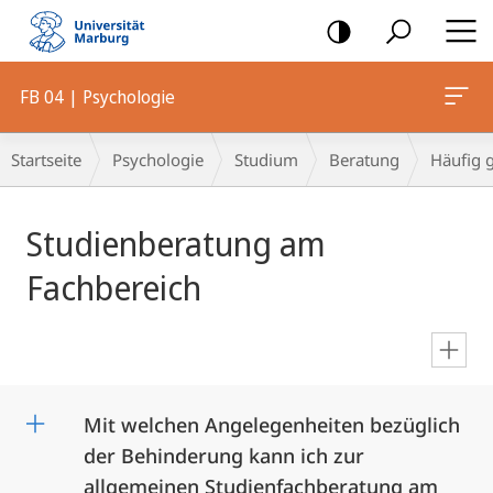
Mobile-
Navigation
FB 04 | Psychologie
Breadcrumb-
Startseite
Psychologie
Studium
Beratung
Häufig g
Navigation
Hauptinhalt
Studienberatung am
Fachbereich
en
Mit welchen Angelegenheiten bezüglich
der Behinderung kann ich zur
allgemeinen Studienfachberatung am