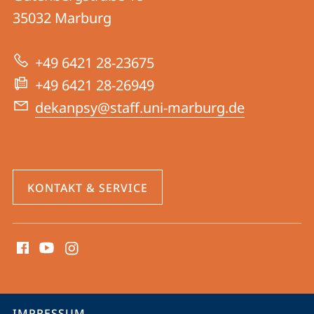
04
Informationen
35032
Marburg
|
zur
Psychologie
+49 6421 28-23675
Website
+49 6421 28-26949
dekanpsy@staff.uni-marburg.de
KONTAKT & SERVICE
Social
Media
Kontakte
Service-
IMPRESSUM