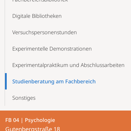
Digitale Bibliotheken
Versuchspersonenstunden
Experimentelle Demonstrationen
Experimentalpraktikum und Abschlussarbeiten
Studienberatung am Fachbereich
Sonstiges
Kontakt
Kontaktinformationen
FB 04 | Psychologie
FB
und
Gutenbergstraße 18