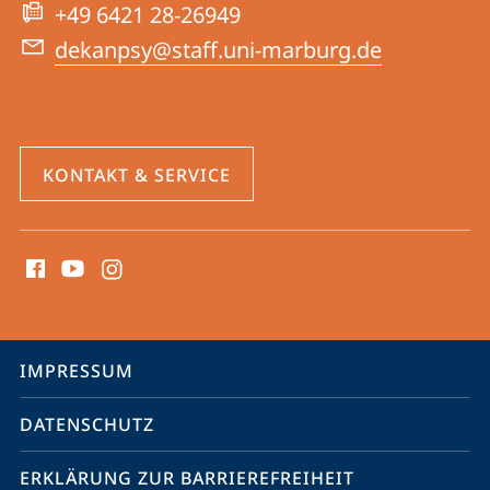
Website
+49 6421 28-26949
dekanpsy@staff.uni-marburg.de
KONTAKT & SERVICE
Social
Media
Kontakte
Service-
IMPRESSUM
Navigation
DATENSCHUTZ
ERKLÄRUNG ZUR BARRIEREFREIHEIT