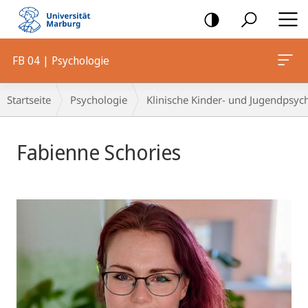
Mobile-
Navigation
FB 04 | Psychologie
Breadcrumb-
Startseite
Psychologie
Klinische Kinder- und Jugendpsyc
Navigation
Fabienne Schories