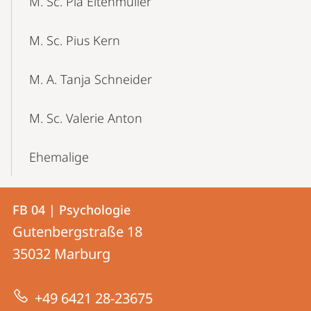
M. Sc. Pia Eitenmüller
M. Sc. Pius Kern
M. A. Tanja Schneider
M. Sc. Valerie Anton
Ehemalige
Kontakt
Kontaktinformationen
FB 04 | Psychologie
FB
und
Gutenbergstraße 18
04
Informationen
35032
Marburg
|
zur
Psychologie
+49 6421 28-23675