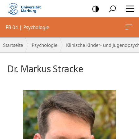
Mobile-
Navigation
FB 04 | Psychologie
Breadcrumb-
Startseite
Psychologie
Klinische Kinder- und Jugendpsyc
Navigation
Dr. Markus Stracke