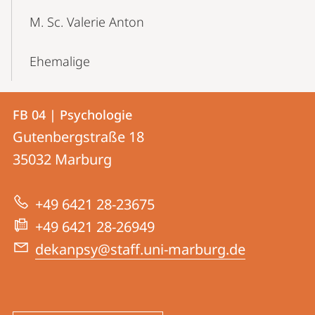
M. Sc. Valerie Anton
Ehemalige
Kontakt
Kontaktinformationen
FB 04 | Psychologie
FB
und
Gutenbergstraße 18
04
Informationen
35032
Marburg
|
zur
Psychologie
+49 6421 28-23675
Website
+49 6421 28-26949
dekanpsy@staff.uni-marburg.de