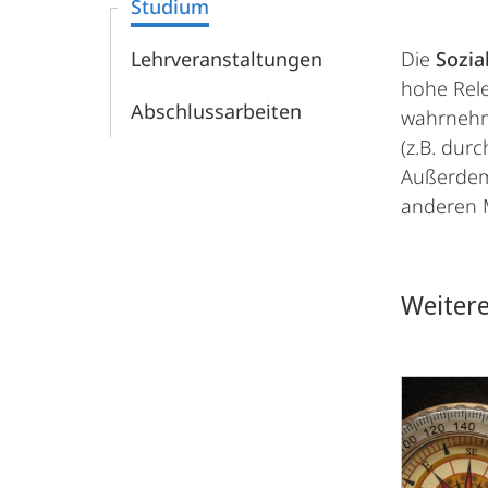
Studium
Lehrveranstaltungen
Die
Sozia
hohe Rele
Abschlussarbeiten
wahrnehme
(z.B. dur
Außerdem 
anderen 
Weiter