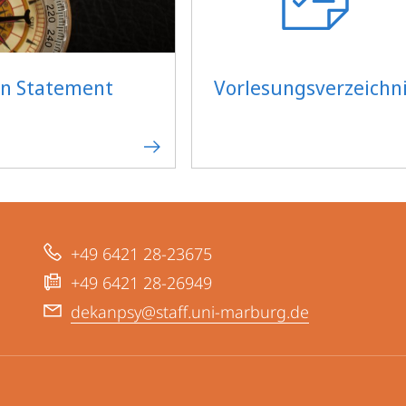
on Statement
Vorlesungsverzeichn
+49 6421 28-23675
+49 6421 28-26949
dekanpsy@staff.uni-marburg.de