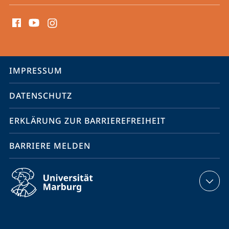
Social
Media
Kontakte
Service-
IMPRESSUM
Navigation
DATENSCHUTZ
ERKLÄRUNG ZUR BARRIEREFREIHEIT
BARRIERE MELDEN