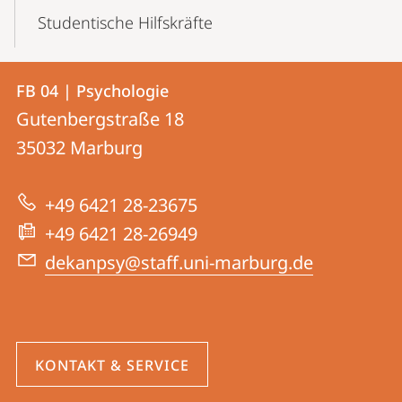
Studentische Hilfskräfte
Kontakt
Kontaktinformationen
FB 04 | Psychologie
FB
und
Gutenbergstraße 18
04
Informationen
35032
Marburg
|
zur
Psychologie
+49 6421 28-23675
Website
+49 6421 28-26949
dekanpsy@staff.uni-marburg.de
KONTAKT & SERVICE