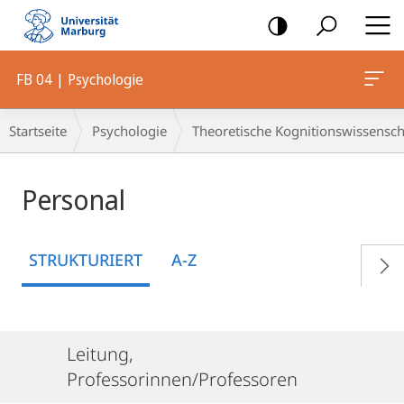
Mobile-
Navigation
FB 04 | Psychologie
Breadcrumb-
Startseite
Psychologie
Theoretische Kognitionswissensch
Navigation
Personal
STRUKTURIERT
A-Z
Leitung,
Professorinnen/Professoren