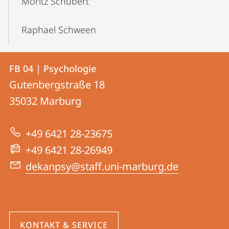
Moritz Schubert
Raphael Schween
Kontakt
Kontaktinformationen
FB 04 | Psychologie
FB
und
Gutenbergstraße 18
04
Informationen
35032
Marburg
|
zur
Psychologie
+49 6421 28-23675
Website
+49 6421 28-26949
dekanpsy@staff.uni-marburg.de
KONTAKT & SERVICE