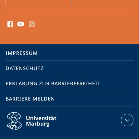
Social
Media
Kontakte
Service-
IMPRESSUM
Navigation
DATENSCHUTZ
ERKLÄRUNG ZUR BARRIEREFREIHEIT
BARRIERE MELDEN