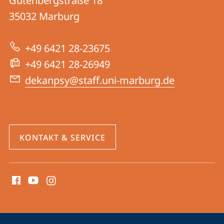
Gutenbergstraße 18
04
Informationen
35032
Marburg
|
zur
Psychologie
+49 6421 28-23675
Website
+49 6421 28-26949
dekanpsy@staff.uni-marburg.de
KONTAKT & SERVICE
Social
Media
Kontakte
Service-