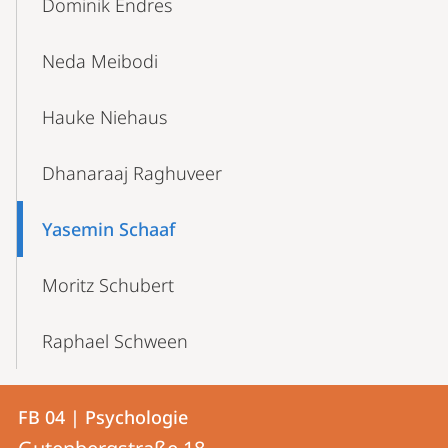
Dominik Endres
Neda Meibodi
Hauke Niehaus
Dhanaraaj Raghuveer
Yasemin Schaaf
Moritz Schubert
Raphael Schween
Kontakt
Kontaktinformationen
FB 04 | Psychologie
FB
und