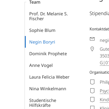
Team
Stipendi
Prof. Dr. Melanie S.
Fischer
Kontaktda
Sophie Blum
negi
Negin Boryri
Gute
Dominik Prophete
350
G|01
Anne Vogel
Organisati
Laura Felicia Weber
Phil
Nina Winkelmann
Psyc
Kind
Studentische
Hilfskräfte
Klin