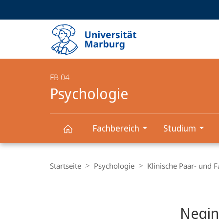
Service-
HIGH-CONTRAST VERSION
SUCHE UND SUCHERGEBNIS
Navigation
Haupt-
Navigation
FB 04
Psychologie
Fachbereich
Studium
Psychologie
Breadcrumb-
Navigation
Startseite
Psychologie
Klinische Paar- und F
Content-
Navigation
Negin