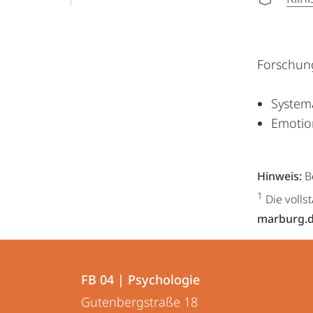
Forschun
System
Emotio
Hinweis:
B
1
Die volls
marburg.
Kontakt
Kontaktinformationen
und
FB 04 | Psychologie
FB
Gutenbergstraße 18
Informationen