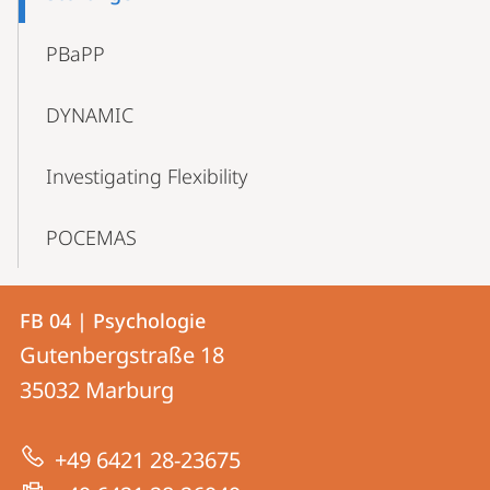
PBaPP
DYNAMIC
Investigating Flexibility
POCEMAS
Kontakt
Kontaktinformationen
FB 04 | Psychologie
FB
und
Gutenbergstraße 18
04
Informationen
35032
Marburg
|
zur
Psychologie
+49 6421 28-23675
Website