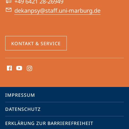
+49 6421 28-26949
dekanpsy@staff.uni-marburg.de
KONTAKT & SERVICE
Social
Media
Kontakte
Service-
IMPRESSUM
Navigation
DATENSCHUTZ
ERKLÄRUNG ZUR BARRIEREFREIHEIT