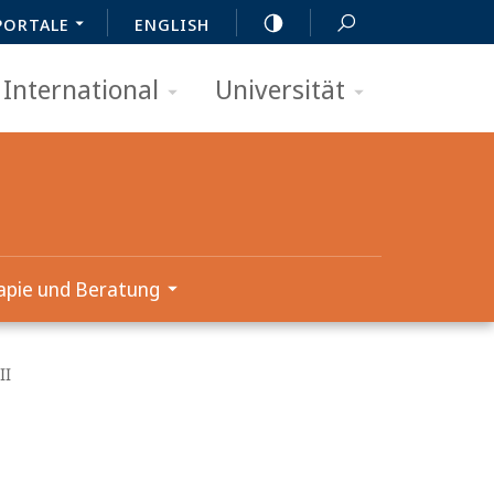
PORTALE
ENGLISH
International
Universität
apie und Beratung
II