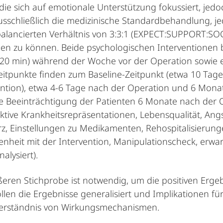
 die sich auf emotionale Unterstützung fokussiert, jedo
usschließlich die medizinische Standardbehandlung, je
balancierten Verhältnis von 3:3:1 (EXPECT:SUPPORT:S
hen zu können. Beide psychologischen Interventionen 
 20 min) während der Woche vor der Operation sowie e
tpunkte finden zum Baseline-Zeitpunkt (etwa 10 Tage 
ntion), etwa 4-6 Tage nach der Operation und 6 Monat
gte Beeinträchtigung der Patienten 6 Monate nach der
tive Krankheitsrepräsentationen, Lebensqualität, Angst
, Einstellungen zu Medikamenten, Rehospitalisierung
edenheit mit der Intervention, Manipulationscheck, erwar
alysiert).
ößeren Stichprobe ist notwendig, um die positiven Erg
len die Ergebnisse generalisiert und Implikationen fü
e Verständnis von Wirkungsmechanismen.