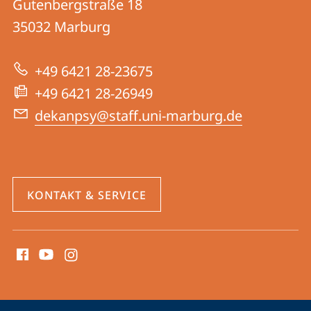
und
Gutenbergstraße 18
04
Informationen
35032
Marburg
|
zur
Psychologie
+49 6421 28-23675
Website
+49 6421 28-26949
dekanpsy@staff.uni-marburg.de
KONTAKT & SERVICE
Social
Media
Kontakte