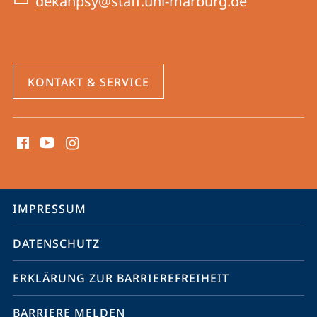
dekanpsy@staff.uni-marburg.de
KONTAKT & SERVICE
Social
Media
Kontakte
Service-
IMPRESSUM
Navigation
DATENSCHUTZ
ERKLÄRUNG ZUR BARRIEREFREIHEIT
BARRIERE MELDEN