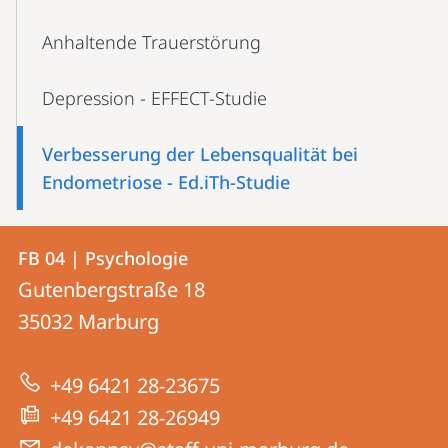
Anhaltende Trauerstörung
Depression - EFFECT-Studie
Verbesserung der Lebensqualität bei
Endometriose - Ed.iTh-Studie
Kontakt
Kontaktinformationen
FB 04 | Psychologie
FB
und
Gutenbergstraße 18
04
Informationen
35032
Marburg
|
zur
Psychologie
+49 6421 28-23675
Website
+49 6421 28-26949