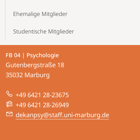
Ehemalige Mitglieder
Studentische Mitglieder
Kontakt
Kontaktinformationen
FB 04 | Psychologie
FB
und
Gutenbergstraße 18
04
Informationen
35032
Marburg
|
zur
Psychologie
+49 6421 28-23675
Website
+49 6421 28-26949
dekanpsy@staff.uni-marburg.de