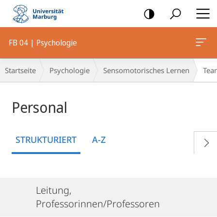
Mobile-
Navigation
FB 04 | Psychologie
Breadcrumb-
Startseite
Psychologie
Sensomotorisches Lernen
Tea
Navigation
Personal
STRUKTURIERT
A-Z
Leitung,
Professorinnen/Professoren