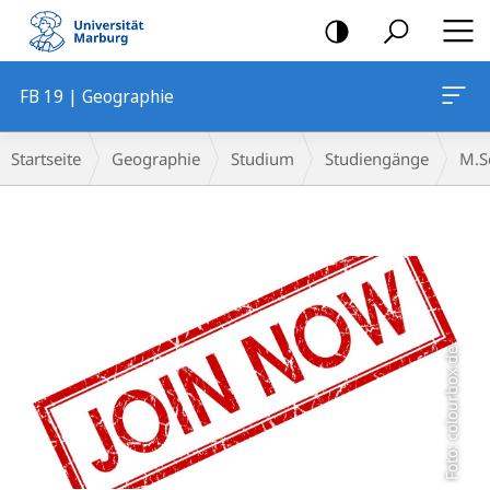
Mobile-
Navigation
FB 19 | Geographie
Breadcrumb-
Startseite
Geographie
Studium
Studiengänge
M.S
Navigation
Hauptinhalt
Foto: colourbox.de