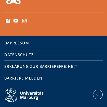
Social
Media
Kontakte
Service-
IMPRESSUM
Navigation
DATENSCHUTZ
ERKLÄRUNG ZUR BARRIEREFREIHEIT
BARRIERE MELDEN