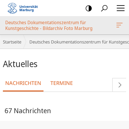
Mobile-
Navigation
Deutsches Dokumentationszentrum für
oto Marburg
Kunstgeschichte - Bildarchiv Foto Marburg
Breadcrumb-
Startseite
Deutsches Dokumentationszentrum für Kunstgesch
Navigation
Hauptinhalt
Aktuelles
NACHRICHTEN
TERMINE
67 Nachrichten