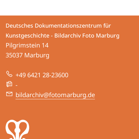
Kontakt
Kontaktinformationen
Deutsches Dokumentationszentrum für
Deutsches
und
Kunstgeschichte - Bildarchiv Foto Marburg
Dokumentationszentrum
Informationen
Pilgrimstein 14
für
35037
Marburg
zur
Kunstgeschichte
Website
-
+49 6421 28-23600
Bildarchiv
-
Foto
bildarchiv@fotomarburg.de
Marburg