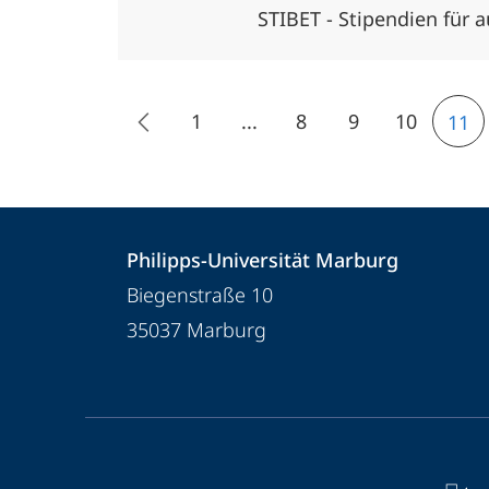
STIBET - Stipendien für
1
...
8
9
10
11
Kontakt
Kontaktinformationen
Philipps-Universität Marburg
und
Philipps-
Biegenstraße 10
Informationen
Universität
35037
Marburg
Marburg
zur
Website
Service-