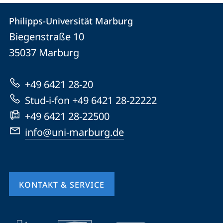
Kontakt
Kontaktinformationen
Philipps-Universität Marburg
Philipps-
und
Biegenstraße 10
Universität
Informationen
35037
Marburg
Marburg
zur
+49 6421 28-20
Website
Stud-i-fon +49 6421 28-22222
+49 6421 28-22500
info@uni-marburg.de
KONTAKT & SERVICE
Mobile-