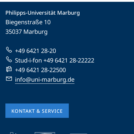
Kontakt
Kontaktinformationen
Philipps-Universität Marburg
Philipps-
und
Biegenstraße 10
Universität
Informationen
35037
Marburg
Marburg
zur
+49 6421 28-20
Website
Stud-i-fon +49 6421 28-22222
+49 6421 28-22500
info@uni-marburg.de
KONTAKT & SERVICE
Mobile-