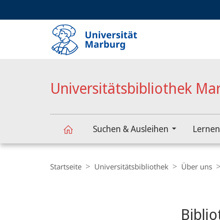
Service-
HIGH-CONTRAST VERSION
SUCHE UND SUCHERGEBNIS
Navigation
Haupt-
Navigation
Universitätsbibliothek Ma
Suchen & Ausleihen
Lernen
Universitätsbibliothek
Breadcrumb-
Navigation
Startseite
Universitätsbibliothek
Über uns
Marburg
Content-
Navigation
Hauptinhal
Bibli