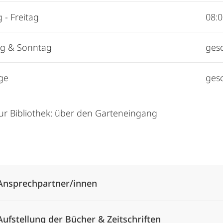
 - Freitag
08:0
g & Sonntag
ges
ge
ges
r Bibliothek: über den Garteneingang
Alle Elemente ausklappen
Ansprechpartner/innen
Aufstellung der Bücher & Zeitschriften