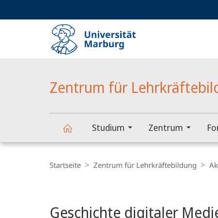
Service-
HIGH-CONTRAST VERSION
SUCHE UND SUCHERGEBNIS
Navigation
Haupt-
Navigation
Zentrum für Lehrkräftebi
Studium
Zentrum
Fo
Zentrum
Breadcrumb-
Navigation
Startseite
Zentrum für Lehrkräftebildung
Ak
für
Hauptinhalt
Lehrkräftebildung
Geschichte digitaler Medi