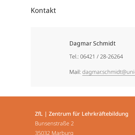
Kontakt
Dagmar Schmidt
Tel.: 06421 / 28-26264
Mail:
dagmar.schmidt@uni
Kontakt
Kontaktinformationen
und
ZfL | Zentrum für Lehrkräftebildung
ZfL
Bunsenstraße 2
Informationen
|
35032
Marburg