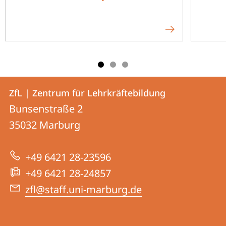
Kontakt
Kontaktinformationen
ZfL | Zentrum für Lehrkräftebildung
ZfL
und
Bunsenstraße 2
|
Informationen
35032
Marburg
Zentrum
zur
für
+49 6421 28-23596
Website
Lehrkräftebildung
+49 6421 28-24857
zfl@staff.uni-marburg.de