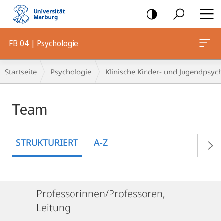
Mobile-
Navigation
FB 04 | Psychologie
Breadcrumb-
Startseite
Psychologie
Klinische Kinder- und Jugendpsyc
Navigation
Team
STRUKTURIERT
A-Z
Professorinnen/Professoren,
Leitung