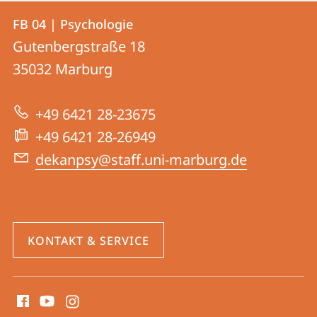
Kontakt
Kontaktinformationen
FB 04 | Psychologie
FB
und
Gutenbergstraße 18
04
Informationen
35032
Marburg
|
zur
Psychologie
+49 6421 28-23675
Website
+49 6421 28-26949
dekanpsy@staff.uni-marburg.de
KONTAKT & SERVICE
Social
Media