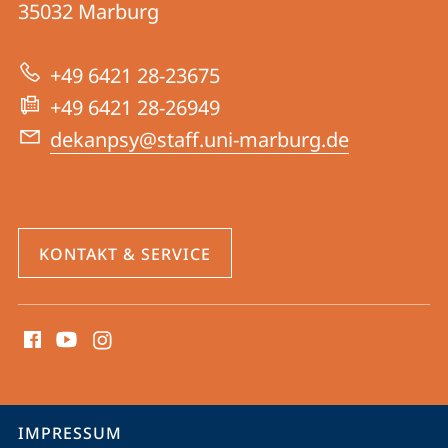
Informationen
35032
Marburg
|
zur
Psychologie
+49 6421 28-23675
Website
+49 6421 28-26949
dekanpsy@staff.uni-marburg.de
KONTAKT & SERVICE
Social
Media
Kontakte
Service-
IMPRESSUM