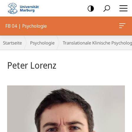
Mobile-
Navigation
FB 04 | Psychologie
Breadcrumb-
Startseite
Psychologie
Translationale Klinische Psycholog
Navigation
Peter Lorenz