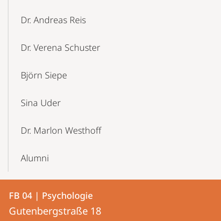
Dr. Andreas Reis
Dr. Verena Schuster
Björn Siepe
Sina Uder
Dr. Marlon Westhoff
Alumni
Kontakt
Kontaktinformationen
FB 04 | Psychologie
FB
und
Gutenbergstraße 18
04