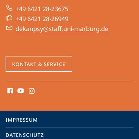
zur
Psychologie
+49 6421 28-23675
Website
+49 6421 28-26949
dekanpsy@staff.uni-marburg.de
KONTAKT & SERVICE
Social
Media
Kontakte
Service-
IMPRESSUM
Navigation
DATENSCHUTZ