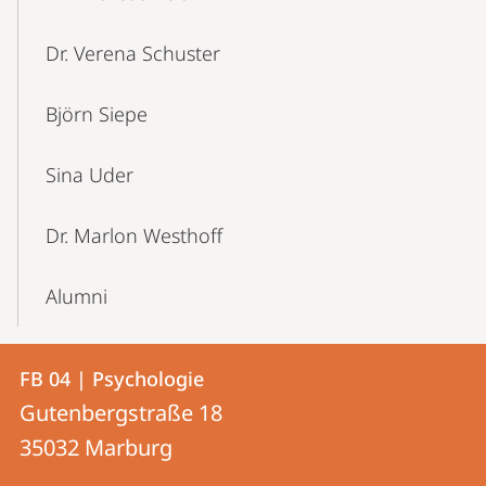
Dr. Verena Schuster
Björn Siepe
Sina Uder
Dr. Marlon Westhoff
Alumni
Kontakt
Kontaktinformationen
FB 04 | Psychologie
FB
und
Gutenbergstraße 18
04
Informationen
35032
Marburg
|