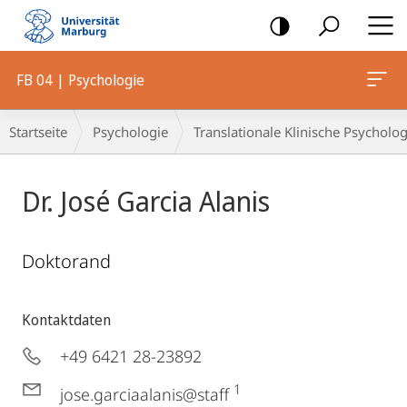
Mobile-
Navigation
FB 04 | Psychologie
Breadcrumb-
Startseite
Psychologie
Translationale Klinische Psycholog
Navigation
Dr. José Garcia Alanis
Doktorand
Kontaktdaten
+49 6421 28-23892
1
jose.garciaalanis@staff