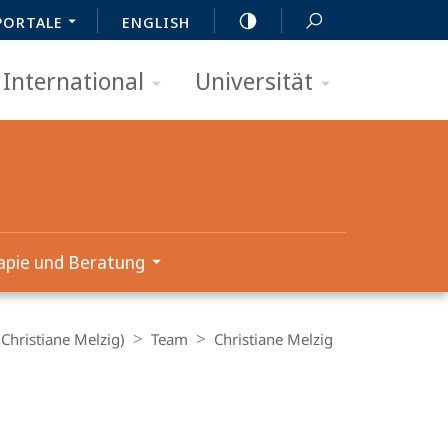
PORTALE
ENGLISH
International
Universität
apie und Beratung
Christiane Melzig)
Team
Christiane Melzig