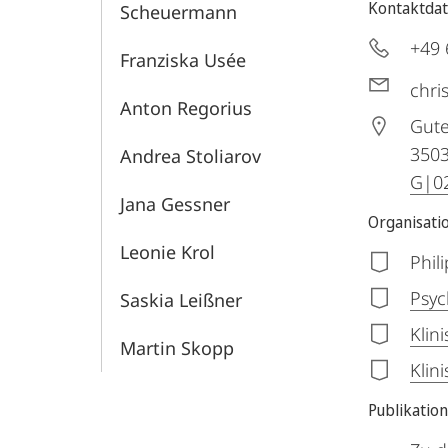
Kontaktda
Scheuermann
+49 
Franziska Usée
chri
Anton Regorius
Gute
350
Andrea Stoliarov
G|02
Jana Gessner
Organisati
Leonie Krol
Phil
Psyc
Saskia Leißner
Klin
Martin Skopp
Klin
Publikatio