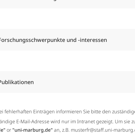
Alle Elemente ausklappen
Forschungsschwerpunkte und -interessen
Alle Elemente ausklappen
Publikationen
ei fehlerhaften Einträgen informieren Sie bitte den zuständi
tändige E-Mail-Adresse wird nur im Intranet gezeigt. Um sie z
de"
or
"uni-marburg.de"
an, z.B. musterfr@staff.uni-marburg