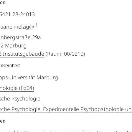
ten
6421 28-24013
1
stiane.melzig@
nbergstraße 29a
32
Marburg
 Institutsgebäude
(Raum: 00/0210)
onseinheit
ipps-Universität Marburg
hologie (Fb04)
ische Psychologie
ische Psychologie, Experimentelle Psychopathologie u
nen