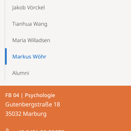
Jakob Vörckel
Tianhua Wang
Maria Willadsen
Markus Wöhr
Alumni
Kontakt
Kontaktinformationen
FB 04 | Psychologie
FB
und
Gutenbergstraße 18
04
Informationen
35032
Marburg
|
zur
Psychologie