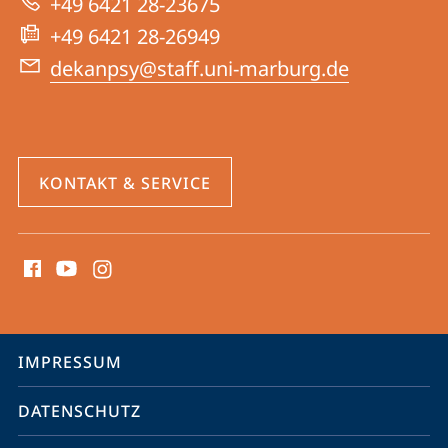
+49 6421 28-23675
Website
+49 6421 28-26949
dekanpsy@staff.uni-marburg.de
KONTAKT & SERVICE
Social
Media
Kontakte
Service-
IMPRESSUM
Navigation
DATENSCHUTZ