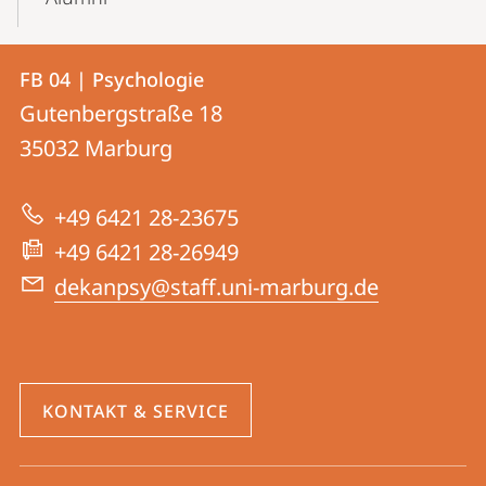
Kontakt
Kontaktinformationen
FB 04 | Psychologie
FB
und
Gutenbergstraße 18
04
Informationen
35032
Marburg
|
zur
Psychologie
+49 6421 28-23675
Website
+49 6421 28-26949
dekanpsy@staff.uni-marburg.de
KONTAKT & SERVICE
Social