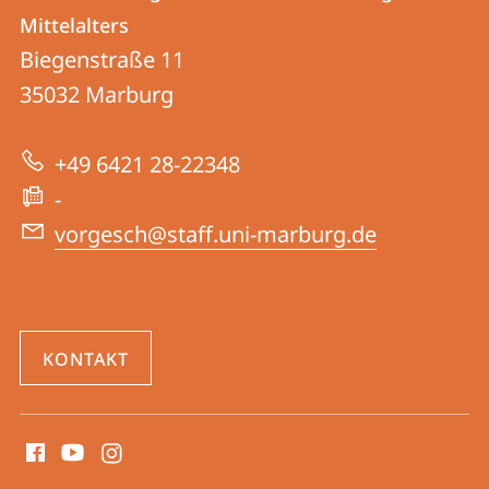
Vor-
und
Mittelalters
und
Informationen
Biegenstraße 11
Frühgeschichte
35032
Marburg
zur
und
Website
Archäologie
+49 6421 28-22348
des
-
Mittelalters
vorgesch@staff.uni-marburg.de
KONTAKT
Social
Media