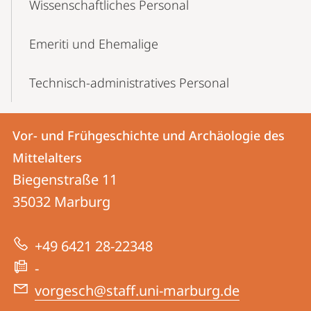
Wissenschaft­liches Personal
Emeriti und Ehemalige
Technisch-administratives Personal
Kontakt
Kontaktinformationen
Vor- und Frühgeschichte und Archäologie des
Vor-
und
Mittelalters
und
Informationen
Biegenstraße 11
Frühgeschichte
35032
Marburg
zur
und
Website
Archäologie
+49 6421 28-22348
des
-
Mittelalters
vorgesch@staff.uni-marburg.de