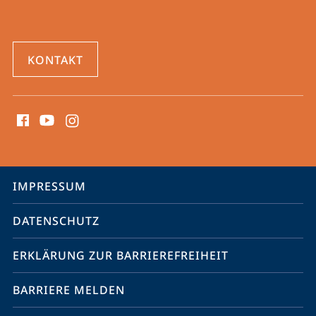
KONTAKT
Social
Media
Kontakte
Service-
IMPRESSUM
Navigation
DATENSCHUTZ
ERKLÄRUNG ZUR BARRIEREFREIHEIT
BARRIERE MELDEN