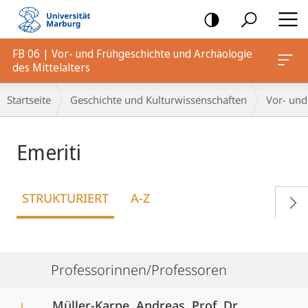
Mobile-
Navigation
FB 06 | Vor- und Frühgeschichte und Archäologie
des Mittelalters
Breadcrumb-
Startseite
Geschichte und Kulturwissenschaften
Vor- und
Navigation
Emeriti
STRUKTURIERT
A-Z
Professorinnen/Professoren
Müller-Karpe, Andreas, Prof. Dr.