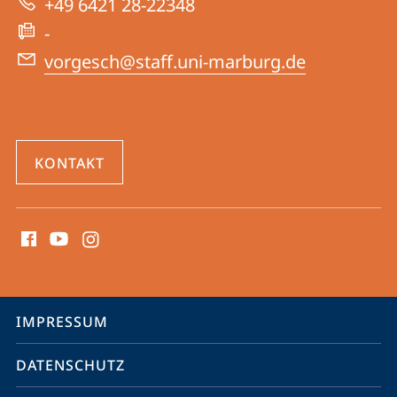
+49 6421 28-22348
des
-
Mittelalters
vorgesch@staff.uni-marburg.de
KONTAKT
Social
Media
Kontakte
Service-
IMPRESSUM
Navigation
DATENSCHUTZ