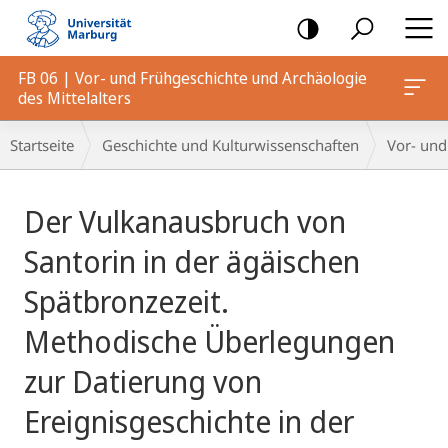
Mobile-
Navigation
FB 06 | Vor- und Frühgeschichte und Archäologie
des Mittelalters
Breadcrumb-
Startseite
Geschichte und Kulturwissenschaften
Vor- und
Navigation
Hauptinhalt
Der Vulkanausbruch von
Santorin in der ägäischen
Spätbronzezeit.
Methodische Überlegungen
zur Datierung von
Ereignisgeschichte in der