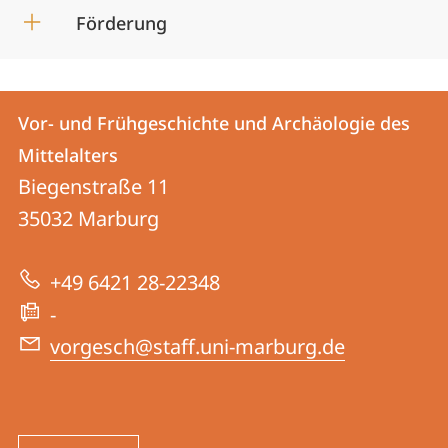
Förderung
Kontakt
Kontaktinformationen
Vor- und Frühgeschichte und Archäologie des
Vor-
und
Mittelalters
und
Informationen
Biegenstraße 11
Frühgeschichte
35032
Marburg
zur
und
Website
Archäologie
+49 6421 28-22348
des
-
Mittelalters
vorgesch@staff.uni-marburg.de