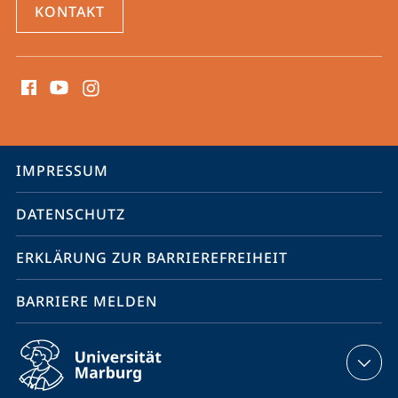
KONTAKT
Social
Media
Kontakte
Service-
IMPRESSUM
Navigation
DATENSCHUTZ
ERKLÄRUNG ZUR BARRIEREFREIHEIT
BARRIERE MELDEN