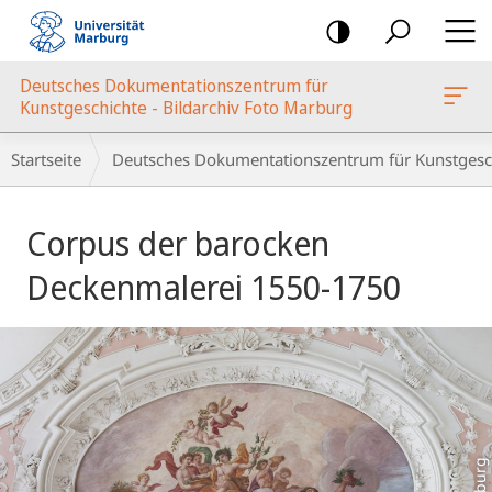
Mobile-
Navigation
Deutsches Dokumentationszentrum für
oto Marburg
Kunstgeschichte - Bildarchiv Foto Marburg
Breadcrumb-
Startseite
Deutsches Dokumentationszentrum für Kunstgesch
Navigation
Hauptinhalt
Corpus der barocken
Deckenmalerei 1550-1750