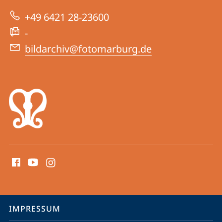
Website
-
+49 6421 28-23600
Bildarchiv
-
Foto
bildarchiv@fotomarburg.de
Marburg
Social
Media
Kontakte
Service-
IMPRESSUM
Navigation