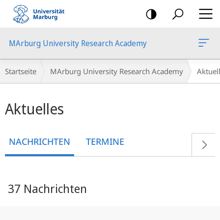
Mobile-
Navigation
MArburg University Research Academy
Breadcrumb-
Startseite
MArburg University Research Academy
Aktue
Navigation
Hauptinhalt
Aktuelles
NACHRICHTEN
TERMINE
37 Nachrichten