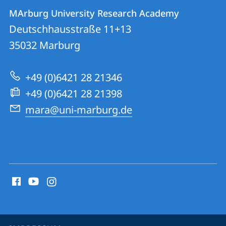
Kontakt
Kontaktinformationen
MArburg University Research Academy
MArburg
und
Deutschhausstraße 11+13
University
Informationen
35032
Marburg
Research
zur
Academy
+49 (0)6421 28 21346
Website
+49 (0)6421 28 21398
mara@uni-marburg.de
Social
Media
Kontakte
Service-