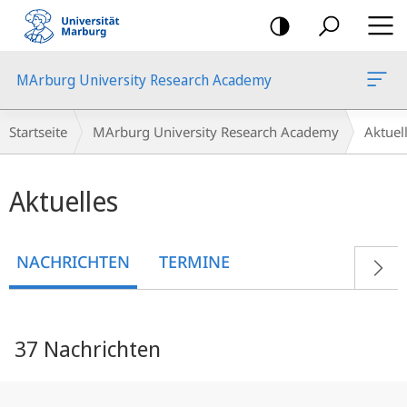
Mobile-
Navigation
MArburg University Research Academy
Breadcrumb-
Startseite
MArburg University Research Academy
Aktue
Navigation
Hauptinhalt
Aktuelles
NACHRICHTEN
TERMINE
37 Nachrichten