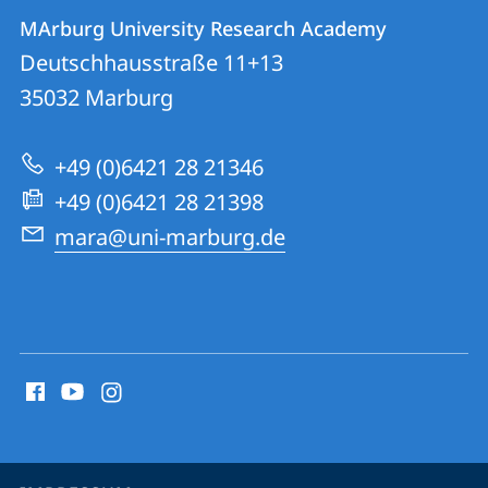
Kontakt
Kontaktinformationen
MArburg University Research Academy
MArburg
und
Deutschhausstraße 11+13
University
Informationen
35032
Marburg
Research
zur
Academy
+49 (0)6421 28 21346
Website
+49 (0)6421 28 21398
mara@uni-marburg.de
Social
Media
Kontakte
Service-