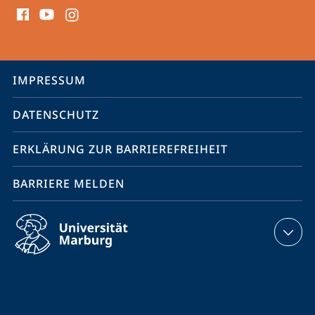
Social
Media
Kontakte
Service-
IMPRESSUM
Navigation
DATENSCHUTZ
ERKLÄRUNG ZUR BARRIEREFREIHEIT
BARRIERE MELDEN