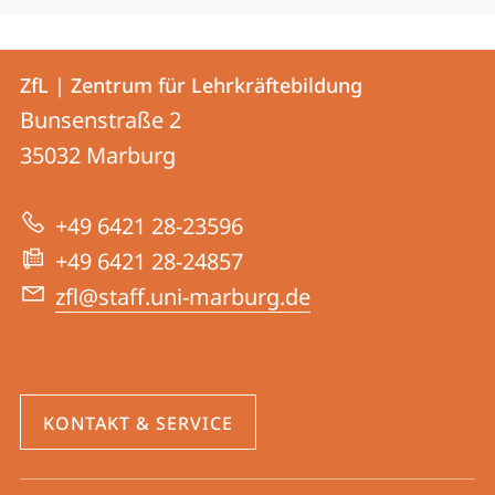
Kontakt
Kontaktinformationen
ZfL | Zentrum für Lehrkräftebildung
ZfL
und
Bunsenstraße 2
|
Informationen
35032
Marburg
Zentrum
zur
für
+49 6421 28-23596
Website
Lehrkräftebildung
+49 6421 28-24857
zfl@staff.uni-marburg.de
KONTAKT & SERVICE